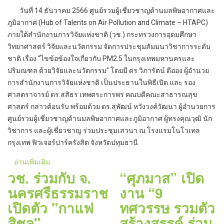
วันที่ 14 ธันวาคม 2566 ศูนย์รวมผู้เชี่ยวชาญด้านมลพิษอากาศและ
ภูมิอากาศ (Hub of Talents on Air Pollution and Climate – HTAPC)
ภายใต้สำนักงานการวิจัยแห่งชาติ (วช.) กระทรวงการอุดมศึกษา
วิทยาศาสตร์ วิจัยและนวัตกรรม จัดการประชุมสัมมนาวิชาการระดับ
ชาติ เรื่อง “ไขข้อข้องใจเกี่ยวกับ PM2.5 ในกรุงเทพมหานครและ
ปริมณฑล ด้วยวิจัยและนวัตกรรม” โดยมี ดร.วิภารัตน์ ดีอ่อง ผู้อำนวย
การสำนักงานการวิจัยแห่งชาติ เป็นประธานในพิธีเปิด และ รอง
ศาสตราจารย์ ดร.สสิธร เทพตระการพร คณบดีคณะสาธารณสุข
ศาสตร์ กล่าวต้อนรับ พร้อมด้วย ดร.สุพัฒน์ หวังวงค์วัฒนา ผู้อำนวยการ
ศูนย์รวมผู้เชี่ยวชาญด้านมลพิษอากาศและภูมิอากาศ ผู้ทรงคุณวุฒิ นัก
วิชาการ และผู้เชี่ยวชาญ ร่วมประชุมเสวนา ณ โรงแรมโนโวเทล
กรุงเทพ ฟิวเจอร์ปาร์ครังสิต จังหวัดปทุมธานี
อ่านเพิ่มเติม...
วช. ร่วมกับ จ.
“ศุภมาส” เปิด
นครศรีธรรมราช
งาน “9
เปิดตัว "กาแฟ
ทศวรรษ รวมตัว
สิชล"
สร้างสรรค์ ร่วม