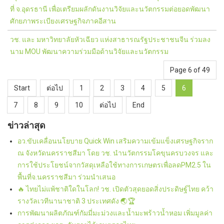
ที่ จ.อุดรธานี เพื่อเตรียมผลักดันงานวิจัยและนวัตกรรมต่อยอดพัฒนา
ศักยภาพระเบียงเศรษฐกิจภาคอีสาน
วช. และ มหาวิทยาลัยหัวเฉียว แห่งสาธารณรัฐประชาชนจีน ร่วมลง
นาม MOU พัฒนาความร่วมมือด้านวิจัยและนวัตกรรม
Page 6 of 49
Start
ต่อไป
1
2
3
4
5
6
7
8
9
10
ต่อไป
End
ข่าวล่าสุด
อว.ขับเคลื่อนนโยบาย Quick Win เสริมความเข้มแข็งเศรษฐกิจราก
ณ จังหวัดนครราชสีมา โดย วช. นำนวัตกรรมโคขุนครบวงจร และ
การใช้ประโยชน์จากวัสดุเหลือใช้ทางการเกษตรเพื่อลดPM2.5 ใน
พื้นที่จ.นครราชสีมา ร่วมนำเสนอ
🔥 ไทยไม่แพ้ชาติใดในโลก! วช. เปิดตัวสุดยอดสิ่งประดิษฐ์ไทย คว้า
รางวัลเวทีนานาชาติ 3 ประเทศดัง 🌏🏆
การพัฒนาผลิตภัณฑ์กัมมี่มะม่วงและน้ำมะพร้าวน้ำหอม เพิ่มมูลค่า