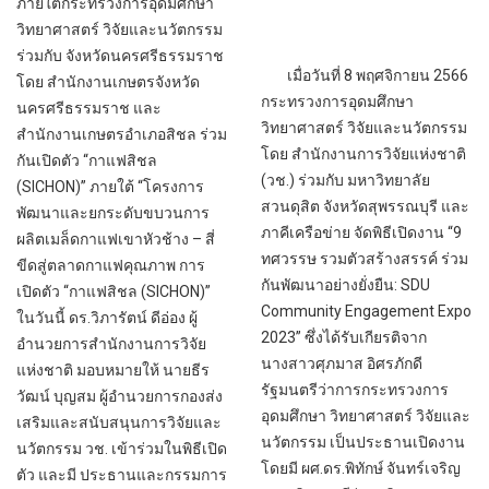
ภายใต้กระทรวงการอุดมศึกษา
วิทยาศาสตร์ วิจัยและนวัตกรรม
ร่วมกับ จังหวัดนครศรีธรรมราช
เมื่อวันที่ 8 พฤศจิกายน 2566
โดย สำนักงานเกษตรจังหวัด
กระทรวงการอุดมศึกษา
นครศรีธรรมราช และ
วิทยาศาสตร์ วิจัยและนวัตกรรม
สำนักงานเกษตรอำเภอสิชล ร่วม
โดย สำนักงานการวิจัยแห่งชาติ
กันเปิดตัว “กาแฟสิชล
(วช.) ร่วมกับ มหาวิทยาลัย
(SICHON)” ภายใต้ “โครงการ
สวนดุสิต จังหวัดสุพรรณบุรี และ
พัฒนาและยกระดับขบวนการ
ภาคีเครือข่าย จัดพิธีเปิดงาน “9
ผลิตเมล็ดกาแฟเขาหัวช้าง – สี่
ทศวรรษ รวมตัวสร้างสรรค์ ร่วม
ขีดสู่ตลาดกาแฟคุณภาพ การ
กันพัฒนาอย่างยั่งยืน: SDU
เปิดตัว “กาแฟสิชล (SICHON)”
Community Engagement Expo
ในวันนี้ ดร.วิภารัตน์ ดีอ่อง ผู้
2023” ซึ่งได้รับเกียรติจาก
อำนวยการสำนักงานการวิจัย
นางสาวศุภมาส อิศรภักดี
แห่งชาติ มอบหมายให้ นายธีร
รัฐมนตรีว่าการกระทรวงการ
วัฒน์ บุญสม ผู้อำนวยการกองส่ง
อุดมศึกษา วิทยาศาสตร์ วิจัยและ
เสริมและสนับสนุนการวิจัยและ
นวัตกรรม เป็นประธานเปิดงาน
นวัตกรรม วช. เข้าร่วมในพิธีเปิด
โดยมี ผศ.ดร.พิทักษ์ จันทร์เจริญ
ตัว และมี ประธานและกรรมการ