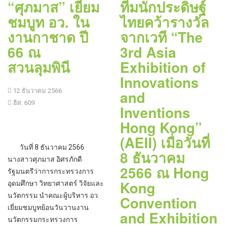
“ศุภมาส” เยี่ยม
ทีมนักประดิษฐ์
ชมบูท อว. ใน
ไทยคว้ารางวัล
งานกาชาด ปี
จากเวที “The
66 ณ
3rd Asia
สวนลุมพินี
Exhibition of
Innovations
12 ธันวาคม 2566
and
ฮิต: 609
Inventions
Hong Kong”
(AEII) เมื่อวันที่
วันที่ 8 ธันวาคม 2566
8 ธันวาคม
นางสาวศุภมาส อิศรภักดี
2566 ณ Hong
รัฐมนตรีว่าการกระทรวงการ
Kong
อุดมศึกษา วิทยาศาสตร์ วิจัยและ
นวัตกรรม นำคณะผู้บริหาร อว.
Convention
เยี่ยมชมบูทย้อนวันวานงาน
and Exhibition
นวัตกรรมกระทรวงการ