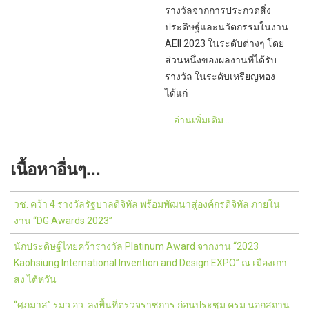
รางวัลจากการประกวดสิ่ง
ประดิษฐ์และนวัตกรรมในงาน
AEII 2023 ในระดับต่างๆ โดย
ส่วนหนึ่งของผลงานที่ได้รับ
รางวัล ในระดับเหรียญทอง
ได้แก่
อ่านเพิ่มเติม...
เนื้อหาอื่นๆ...
วช. คว้า 4 รางวัลรัฐบาลดิจิทัล พร้อมพัฒนาสู่องค์กรดิจิทัล ภายใน
งาน “DG Awards 2023”
นักประดิษฐ์ไทยคว้ารางวัล Platinum Award จากงาน “2023
Kaohsiung International Invention and Design EXPO” ณ เมืองเกา
สง ไต้หวัน
“ศุภมาส” รมว.อว. ลงพื้นที่ตรวจราชการ ก่อนประชุม ครม.นอกสถาน