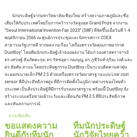
นักประดิษฐ์จากมหาวิทยาลัยเชียงใหม่ สร้างความภาคภูมิและชื่อ
เสียงให้กับประเทศไทยในการคว้ารางวัลสูงสุด Grand Prize จากงาน
“Seoul International Invention Fair 2023” (SIIIF) ที่จัดขึ้นเมื่อวันที่ 1-4
พฤศจิกายน 2566 ณ ศูนย์การประชุมและนิทรรศการ COEX
สาธารณรัฐเกาหลี จากผลงานเรื่อง “เครื่องตรวจวัดคุณภาพอากาศ
DustBoy” โดยทีมนักประดิษฐ์เจ้าของผลงาน ได้แก่ รองศาสตราจารย์
ดร.เศรษฐ์ สัมภัตตะกุล, ดร.รัตชยุดา กองบุญ, ดร.ภูชีวันท์ สุริยะวงศ์ และ
ดร.ฮัยศัม สาแม โดยประดิษฐกรรม DustBoy เป็นระบบติดตามค่าฝุ่น
ละอองขนาดเล็ก PM 2.5 ด้วยเครื่องตรวจวัดมาตรฐานแบบ Low cost
sensor ที่มีประสิทธิภาพสูง ที่มีการติดตั้งในภูมิภาคต่างๆของไทยทั่ว
ประเทศ เป็นสิ่งประดิษฐ์ที่มีการรับรองมาตรฐาน พร้อมนี้ DustBoy ยัง
สร้างระบบเครือข่ายเฝ้าระวังและเตือนภัย PM 2.5 ที่มีประสิทธิภาพ
และทันสถานการณ์
อ่านเพิ่มเติม...
ขอแสดงความ
ทีมนักประดิษฐ์
ยินดีกับทีมนัก
นักวิจัยไทยคว้า