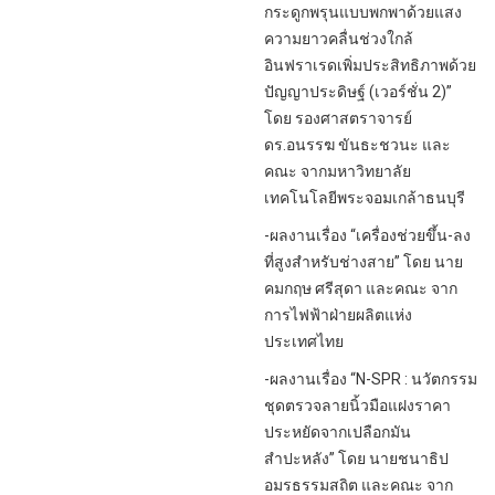
กระดูกพรุนแบบพกพาด้วยแสง
ความยาวคลื่นช่วงใกล้
อินฟราเรดเพิ่มประสิทธิภาพด้วย
ปัญญาประดิษฐ์ (เวอร์ชั่น 2)”
โดย รองศาสตราจารย์
ดร.อนรรฆ ขันธะชวนะ และ
คณะ จากมหาวิทยาลัย
เทคโนโลยีพระจอมเกล้าธนบุรี
-ผลงานเรื่อง “เครื่องช่วยขึ้น-ลง
ที่สูงสำหรับช่างสาย” โดย นาย
คมกฤษ ศรีสุดา และคณะ จาก
การไฟฟ้าฝ่ายผลิตแห่ง
ประเทศไทย
-ผลงานเรื่อง “N-SPR : นวัตกรรม
ชุดตรวจลายนิ้วมือแฝงราคา
ประหยัดจากเปลือกมัน
สำปะหลัง” โดย นายชนาธิป
อมรธรรมสถิต และคณะ จาก