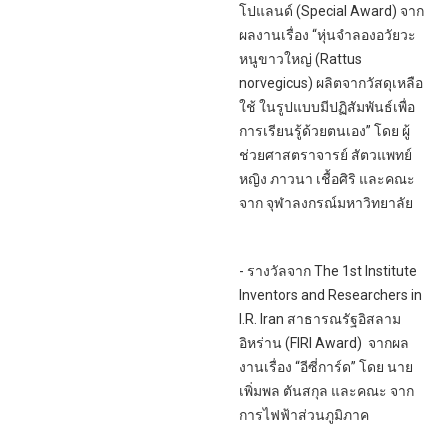
โปแลนด์ (Special Award) จาก
ผลงานเรื่อง “หุ่นจำลองอวัยวะ
หนูขาวใหญ่ (Rattus
norvegicus) ผลิตจากวัสดุเหลือ
ใช้ ในรูปแบบมีปฏิสัมพันธ์เพื่อ
การเรียนรู้ด้วยตนเอง” โดย ผู้
ช่วยศาสตราจารย์ สัตวแพทย์
หญิง ภาวนา เชื้อศิริ และคณะ
จาก จุฬาลงกรณ์มหาวิทยาลัย
- รางวัลจาก The 1st Institute
Inventors and Researchers in
I.R. Iran สาธารณรัฐอิสลาม
อิหร่าน (FIRI Award) จากผล
งานเรื่อง “อีซี่การ์ด” โดย นาย
เพิ่มพล ตันสกุล และคณะ จาก
การไฟฟ้าส่วนภูมิภาค