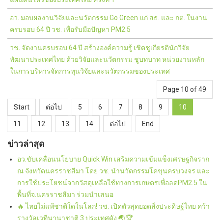
อว. มอบผลงานวิจัยและนวัตกรรม Go Green แก่ สธ. และ กต. ในงาน
ครบรอบ 64 ปี วช. เพื่อรับมือปัญหา PM2.5
วช. จัดงานครบรอบ 64 ปี สร้างองค์ความรู้ เชิดชูเกียรตินักวิจัย
พัฒนาประเทศไทย ด้วยวิจัยและนวัตกรรม ชูบทบาท หน่วยงานหลัก
ในการบริหารจัดการทุนวิจัยและนวัตกรรมของประเทศ
Page 10 of 49
Start
ต่อไป
5
6
7
8
9
10
11
12
13
14
ต่อไป
End
ข่าวล่าสุด
อว.ขับเคลื่อนนโยบาย Quick Win เสริมความเข้มแข็งเศรษฐกิจราก
ณ จังหวัดนครราชสีมา โดย วช. นำนวัตกรรมโคขุนครบวงจร และ
การใช้ประโยชน์จากวัสดุเหลือใช้ทางการเกษตรเพื่อลดPM2.5 ใน
พื้นที่จ.นครราชสีมา ร่วมนำเสนอ
🔥 ไทยไม่แพ้ชาติใดในโลก! วช. เปิดตัวสุดยอดสิ่งประดิษฐ์ไทย คว้า
รางวัลเวทีนานาชาติ 3 ประเทศดัง 🌏🏆