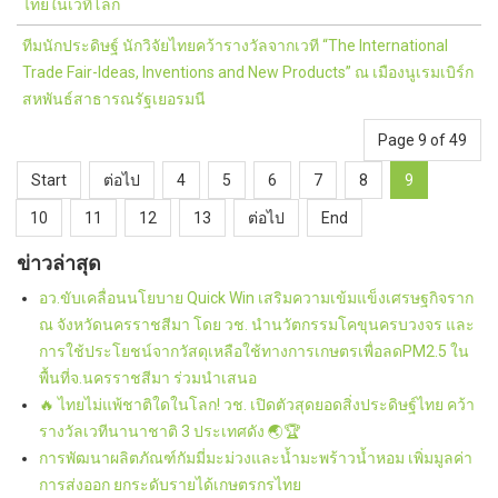
ไทยในเวทีโลก
ทีมนักประดิษฐ์ นักวิจัยไทยคว้ารางวัลจากเวที “The International
Trade Fair-Ideas, Inventions and New Products” ณ เมืองนูเรมเบิร์ก
สหพันธ์สาธารณรัฐเยอรมนี
Page 9 of 49
Start
ต่อไป
4
5
6
7
8
9
10
11
12
13
ต่อไป
End
ข่าวล่าสุด
อว.ขับเคลื่อนนโยบาย Quick Win เสริมความเข้มแข็งเศรษฐกิจราก
ณ จังหวัดนครราชสีมา โดย วช. นำนวัตกรรมโคขุนครบวงจร และ
การใช้ประโยชน์จากวัสดุเหลือใช้ทางการเกษตรเพื่อลดPM2.5 ใน
พื้นที่จ.นครราชสีมา ร่วมนำเสนอ
🔥 ไทยไม่แพ้ชาติใดในโลก! วช. เปิดตัวสุดยอดสิ่งประดิษฐ์ไทย คว้า
รางวัลเวทีนานาชาติ 3 ประเทศดัง 🌏🏆
การพัฒนาผลิตภัณฑ์กัมมี่มะม่วงและน้ำมะพร้าวน้ำหอม เพิ่มมูลค่า
การส่งออก ยกระดับรายได้เกษตรกรไทย