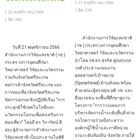
17 พฤศจิกายน 2566
ฮิต: 576
22 พฤศจิกายน 2566
ฮิต: 503
สำนักงานการวิจัยแห่งชาติ
(วช.) กระทรวงการอุดมศึกษา
วันที่ 21 พฤศจิกายน 2566
วิทยาศาสตร์ วิจัยและนวัตกรรม
สำนักงานการวิจัยแห่งชาติ (วช.)
นำโดย รศ.ดร.สุจริต คูณธนกุล
กระทรวงการอุดมศึกษา
วงศ์ ประธานแผนงาน
วิทยาศาสตร์ วิจัยและนวัตกรรม
ยุทธศาสตร์เป้าหมาย
ร่วมกับจังหวัดศรีสะเกษ
(Spearhead) ด้านสังคม พร้อม
หอการค้าจังหวัดศรีสะเกษ และ
ด้วย คณะผู้ทรงคุณวุฒิ วช. และ
การท่องเที่ยวจังหวัดศรีสะเกษ
สื่อมวลชน ลงพื้นที่ศึกษาดูงาน
จัดการอบรมเชิงปฏิบัติเรื่อง “การ
โครงการ “การวางแผนการ
ประยุกต์ใช้เทคโนโลยีและ
บริหารจัดการน้ำระดับพื้นที่ ผ่าน
นวัตกรรมโดรนเพื่อส่งเสริมการ
กลไกความร่วมมือระหว่าง
ท่องเที่ยว” โดยมี ดร.วิภารัตน์ ดี
องค์กรผู้ใช้น้ำและภาคีหน่วย
อ่อง ผู้อำนวยการสำนักงานการ
งานระดับท้องถิ่น-จังหวัด ภายใต้
วิจัยแห่งชาติ เป็นประธานในพิธี