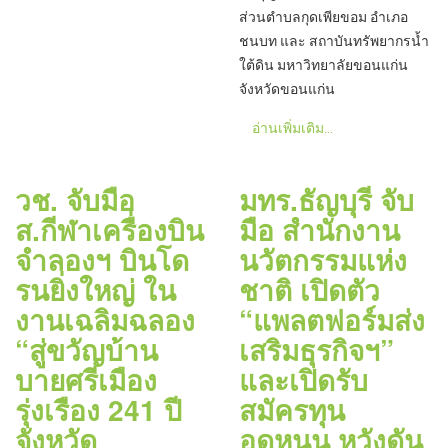
ส่วนตำบลกุดเพียขอม อำเภอ
ชนบท และ สถาบันทรัพยากรน้ำ
ใต้ดิน มหาวิทยาลัยขอนแก่น
จังหวัดขอนแก่น
อ่านเพิ่มเติม...
วช. จับมือ
มทร.ธัญบุรี จับ
ส.กีฬาเครื่องบิน
มือ สำนักงาน
จำลองฯ บินโด
นวัตกรรมแห่ง
รนยิ่งใหญ่ ใน
ชาติ เปิดตัว
งานเฉลิมฉลอง
“แพลตฟอร์มส่ง
“สู่ขวัญบ้าน
เสริมธุรกิจฯ”
บายศรีเมือง
และเปิดรับ
รุ่งเรือง 241 ปี
สมัครทุน
จังหวัด
อุดหนุน หวังดัน