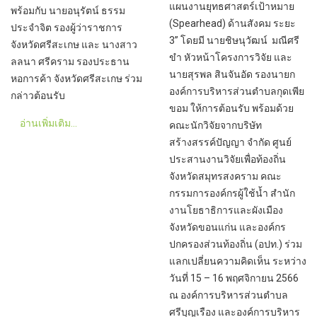
แผนงานยุทธศาสตร์เป้าหมาย
พร้อมกับ นายอนุรัตน์ ธรรม
(Spearhead) ด้านสังคม ระยะ
ประจำจิต รองผู้ว่าราชการ
3” โดยมี นายชิษนุวัฒน์ มณีศรี
จังหวัดศรีสะเกษ และ นางสาว
ขำ หัวหน้าโครงการวิจัย และ
ลลนา ศรีคราม รองประธาน
นายสุรพล สินจันอัด รองนายก
หอการค้า จังหวัดศรีสะเกษ ร่วม
องค์การบริหารส่วนตําบลกุดเพีย
กล่าวต้อนรับ
ขอม ให้การต้อนรับ พร้อมด้วย
อ่านเพิ่มเติม...
คณะนักวิจัยจากบริษัท
สร้างสรรค์ปัญญา จำกัด ศูนย์
ประสานงานวิจัยเพื่อท้องถิ่น
จังหวัดสมุทรสงคราม คณะ
กรรมการองค์กรผู้ใช้น้ำ สำนัก
งานโยธาธิการและผังเมือง
จังหวัดขอนแก่น และองค์กร
ปกครองส่วนท้องถิ่น (อปท.) ร่วม
แลกเปลี่ยนความคิดเห็น ระหว่าง
วันที่ 15 – 16 พฤศจิกายน 2566
ณ องค์การบริหารส่วนตำบล
ศรีบุญเรือง และองค์การบริหาร