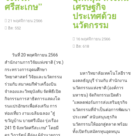
ศรีสะเกษ”
เศรษฐกิจ
ประเทศด้วย
21 พฤศจิกายน 2566
นวัตกรรม
ฮิต: 552
16 พฤศจิกายน 2566
ฮิต: 618
วันที่ 20 พฤศจิกายน 2566
สำนักงานการวิจัยแห่งชาติ (วช.)
กระทรวงการอุดมศึกษา
มหาวิทยาลัยเทคโนโลยีราช
วิทยาศาสตร์ วิจัยและนวัตกรรม
มงคลธัญบุรี ร่วมกับ สำนักงาน
ร่วมกับ สมาคมกีฬาเครื่องบิน
นวัตกรรมแห่งชาติ (องค์การ
จำลองและวิทยุบังคับ จัดพิธีเปิด
มหาชน) จัดกิจกรรมเปิดตัว
กิจกรรมการสาธิตการแสดงโด
“แพลตฟอร์มการส่งเสริมธุรกิจ
รนแปรอักษรเพื่อส่งเสริม การ
นวัตกรรมที่จำเป็นต่อการพัฒนา
ท่องเที่ยว งานเฉลิมฉลอง “สู่
ประเทศ” สนับสนุนธุรกิจ
ขวัญบ้าน บายศรีเมือง รุ่งเรือง
นวัตกรรมให้ออกสู่ตลาด พร้อม
241 ปี จังหวัดศรีสะเกษ” โดยมี
ทั้งเปิดรับสมัครทุนอุดหนุน
ดร.วิภารัตน์ ดีอ่อง ผู้อำนวยการ