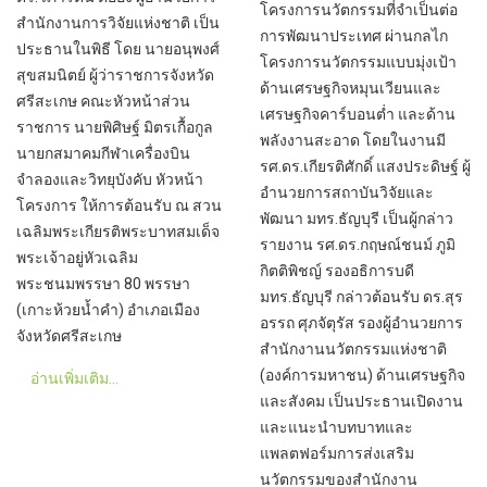
โครงการนวัตกรรมที่จำเป็นต่อ
สำนักงานการวิจัยแห่งชาติ เป็น
การพัฒนาประเทศ ผ่านกลไก
ประธานในพิธี โดย นายอนุพงศ์
โครงการนวัตกรรมแบบมุ่งเป้า
สุขสมนิตย์ ผู้ว่าราชการจังหวัด
ด้านเศรษฐกิจหมุนเวียนและ
ศรีสะเกษ คณะหัวหน้าส่วน
เศรษฐกิจคาร์บอนต่ำ และด้าน
ราชการ นายพิศิษฐ์ มิตรเกื้อกูล
พลังงานสะอาด โดยในงานมี
นายกสมาคมกีฬาเครื่องบิน
รศ.ดร.เกียรติศักดิ์ แสงประดิษฐ์ ผู้
จำลองและวิทยุบังคับ หัวหน้า
อำนวยการสถาบันวิจัยและ
โครงการ ให้การต้อนรับ ณ สวน
พัฒนา มทร.ธัญบุรี เป็นผู้กล่าว
เฉลิมพระเกียรติพระบาทสมเด็จ
รายงาน รศ.ดร.กฤษณ์ชนม์ ภูมิ
พระเจ้าอยู่หัวเฉลิม
กิตติพิชญ์ รองอธิการบดี
พระชนมพรรษา 80 พรรษา
มทร.ธัญบุรี กล่าวต้อนรับ ดร.สุร
(เกาะห้วยน้ำคำ) อำเภอเมือง
อรรถ ศุภจัตุรัส รองผู้อำนวยการ
จังหวัดศรีสะเกษ
สำนักงานนวัตกรรมแห่งชาติ
(องค์การมหาชน) ด้านเศรษฐกิจ
อ่านเพิ่มเติม...
และสังคม เป็นประธานเปิดงาน
และแนะนำบทบาทและ
แพลตฟอร์มการส่งเสริม
นวัตกรรมของสำนักงาน