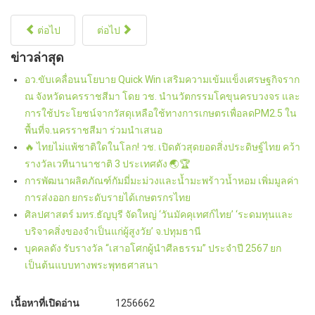
ต่อไป
ต่อไป
ข่าวล่าสุด
อว.ขับเคลื่อนนโยบาย Quick Win เสริมความเข้มแข็งเศรษฐกิจราก
ณ จังหวัดนครราชสีมา โดย วช. นำนวัตกรรมโคขุนครบวงจร และ
การใช้ประโยชน์จากวัสดุเหลือใช้ทางการเกษตรเพื่อลดPM2.5 ใน
พื้นที่จ.นครราชสีมา ร่วมนำเสนอ
🔥 ไทยไม่แพ้ชาติใดในโลก! วช. เปิดตัวสุดยอดสิ่งประดิษฐ์ไทย คว้า
รางวัลเวทีนานาชาติ 3 ประเทศดัง 🌏🏆
การพัฒนาผลิตภัณฑ์กัมมี่มะม่วงและน้ำมะพร้าวน้ำหอม เพิ่มมูลค่า
การส่งออก ยกระดับรายได้เกษตรกรไทย
ศิลปศาสตร์ มทร.ธัญบุรี จัดใหญ่ ‘วันมัคคุเทศก์ไทย’ ‘ระดมทุนและ
บริจาคสิ่งของจำเป็นแก่ผู้สูงวัย’ จ.ปทุมธานี
บุคคลดัง รับรางวัล “เสาอโศกผู้นำศีลธรรม” ประจำปี 2567 ยก
เป็นต้นแบบทางพระพุทธศาสนา
เนื้อหาที่เปิดอ่าน
1256662