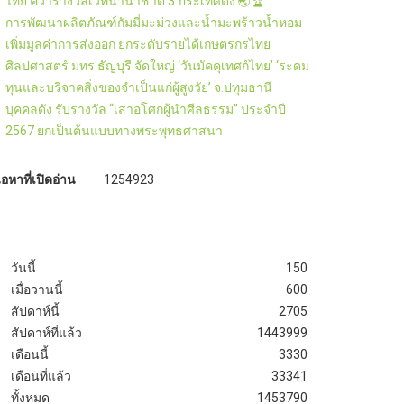
ไทย คว้ารางวัลเวทีนานาชาติ 3 ประเทศดัง 🌏🏆
การพัฒนาผลิตภัณฑ์กัมมี่มะม่วงและน้ำมะพร้าวน้ำหอม
เพิ่มมูลค่าการส่งออก ยกระดับรายได้เกษตรกรไทย
ศิลปศาสตร์ มทร.ธัญบุรี จัดใหญ่ ‘วันมัคคุเทศก์ไทย’ ‘ระดม
ทุนและบริจาคสิ่งของจำเป็นแก่ผู้สูงวัย’ จ.ปทุมธานี
บุคคลดัง รับรางวัล “เสาอโศกผู้นำศีลธรรม” ประจำปี
2567 ยกเป็นต้นแบบทางพระพุทธศาสนา
ื้อหาที่เปิดอ่าน
1254923
วันนี้
150
เมื่อวานนี้
600
สัปดาห์นี้
2705
สัปดาห์ที่แล้ว
1443999
เดือนนี้
3330
เดือนที่แล้ว
33341
ทั้งหมด
1453790