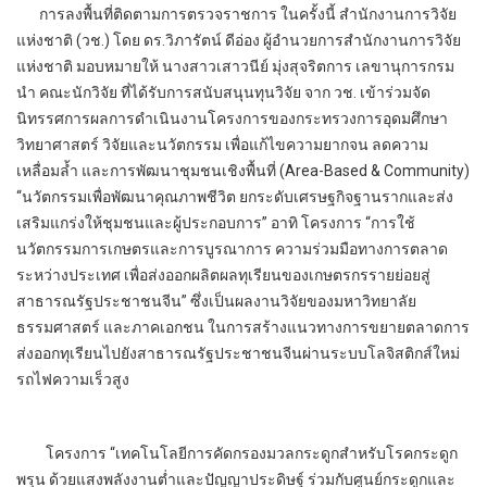
การลงพื้นที่ติดตามการตรวจราชการ ในครั้งนี้ สำนักงานการวิจัย
แห่งชาติ (วช.) โดย ดร.วิภารัตน์ ดีอ่อง ผู้อำนวยการสำนักงานการวิจัย
แห่งชาติ มอบหมายให้ นางสาวเสาวนีย์ มุ่งสุจริตการ เลขานุการกรม
นำ คณะนักวิจัย ที่ได้รับการสนับสนุนทุนวิจัย จาก วช. เข้าร่วมจัด
นิทรรศการผลการดำเนินงานโครงการของกระทรวงการอุดมศึกษา
วิทยาศาสตร์ วิจัยและนวัตกรรม เพื่อแก้ไขความยากจน ลดความ
เหลื่อมล้ำ และการพัฒนาชุมชนเชิงพื้นที่ (Area-Based & Community)
“นวัตกรรมเพื่อพัฒนาคุณภาพชีวิต ยกระดับเศรษฐกิจฐานรากและส่ง
เสริมแกร่งให้ชุมชนและผู้ประกอบการ” อาทิ โครงการ “การใช้
นวัตกรรมการเกษตรและการบูรณาการ ความร่วมมือทางการตลาด
ระหว่างประเทศ เพื่อส่งออกผลิตผลทุเรียนของเกษตรกรรายย่อยสู่
สาธารณรัฐประชาชนจีน” ซึ่งเป็นผลงานวิจัยของมหาวิทยาลัย
ธรรมศาสตร์ และภาคเอกชน ในการสร้างแนวทางการขยายตลาดการ
ส่งออกทุเรียนไปยังสาธารณรัฐประชาชนจีนผ่านระบบโลจิสติกส์ใหม่
รถไฟความเร็วสูง
โครงการ “เทคโนโลยีการคัดกรองมวลกระดูกสำหรับโรคกระดูก
พรุน ด้วยแสงพลังงานต่ำและปัญญาประดิษฐ์ ร่วมกับศูนย์กระดูกและ