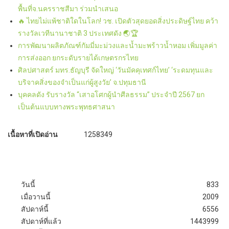
พื้นที่จ.นครราชสีมา ร่วมนำเสนอ
🔥 ไทยไม่แพ้ชาติใดในโลก! วช. เปิดตัวสุดยอดสิ่งประดิษฐ์ไทย คว้า
รางวัลเวทีนานาชาติ 3 ประเทศดัง 🌏🏆
การพัฒนาผลิตภัณฑ์กัมมี่มะม่วงและน้ำมะพร้าวน้ำหอม เพิ่มมูลค่า
การส่งออก ยกระดับรายได้เกษตรกรไทย
ศิลปศาสตร์ มทร.ธัญบุรี จัดใหญ่ ‘วันมัคคุเทศก์ไทย’ ‘ระดมทุนและ
บริจาคสิ่งของจำเป็นแก่ผู้สูงวัย’ จ.ปทุมธานี
บุคคลดัง รับรางวัล “เสาอโศกผู้นำศีลธรรม” ประจำปี 2567 ยก
เป็นต้นแบบทางพระพุทธศาสนา
เนื้อหาที่เปิดอ่าน
1258349
วันนี้
833
เมื่อวานนี้
2009
สัปดาห์นี้
6556
สัปดาห์ที่แล้ว
1443999