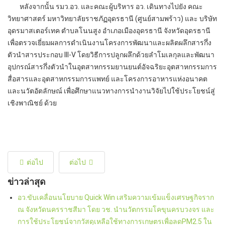
หลังจากนั้น รมว.อว. และคณะผู้บริหาร อว. เดินทางไปยัง คณะ
วิทยาศาสตร์ มหาวิทยาลัยราชภัฏอุดรธานี (ศูนย์สามพร้าว) และ บริษัท
อุดรมาสเตอร์เทค ตำบลโนนสูง อำเภอเมืองอุดรธานี จังหวัดอุดรธานี
เพื่อตรวจเยี่ยมผลการดำเนินงานโครงการพัฒนาและผลิตผลึกสารกึ่ง
ตัวนำสารประกอบ III-V โดยวิธีการปลูกผลึกด้วยลำโมเลกุลและพัฒนา
อุปกรณ์สารกึ่งตัวนำในอุตสาหกรรมยานยนต์อัจฉริยะอุตสาหกรรมการ
สื่อสารและอุตสาหกรรมการแพทย์ และโครงการอาหารแห่งอนาคต
และนวัตอัตลักษณ์ เพื่อศึกษาแนวทางการนำงานวิจัยไปใช้ประโยชน์สู่
เชิงพาณิชย์ ด้วย
ต่อไป
ต่อไป
ข่าวล่าสุด
อว.ขับเคลื่อนนโยบาย Quick Win เสริมความเข้มแข็งเศรษฐกิจราก
ณ จังหวัดนครราชสีมา โดย วช. นำนวัตกรรมโคขุนครบวงจร และ
การใช้ประโยชน์จากวัสดุเหลือใช้ทางการเกษตรเพื่อลดPM2.5 ใน