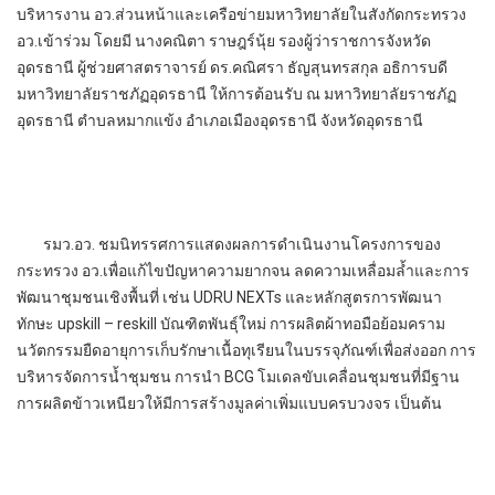
บริหารงาน อว.ส่วนหน้าและเครือข่ายมหาวิทยาลัยในสังกัดกระทรวง
อว.เข้าร่วม โดยมี นางคณิตา ราษฎร์นุ้ย รองผู้ว่าราชการจังหวัด
อุดรธานี ผู้ช่วยศาสตราจารย์ ดร.คณิศรา ธัญสุนทรสกุล อธิการบดี
มหาวิทยาลัยราชภัฏอุดรธานี ให้การต้อนรับ ณ มหาวิทยาลัยราชภัฏ
อุดรธานี ตำบลหมากแข้ง อำเภอเมืองอุดรธานี จังหวัดอุดรธานี
รมว.อว. ชมนิทรรศการแสดงผลการดำเนินงานโครงการของ
กระทรวง อว.เพื่อแก้ไขปัญหาความยากจน ลดความเหลื่อมล้ำและการ
พัฒนาชุมชนเชิงพื้นที่ เช่น UDRU NEXTs และหลักสูตรการพัฒนา
ทักษะ upskill – reskill บัณฑิตพันธุ์ใหม่ การผลิตผ้าทอมือย้อมคราม
นวัตกรรมยืดอายุการเก็บรักษาเนื้อทุเรียนในบรรจุภัณฑ์เพื่อส่งออก การ
บริหารจัดการน้ำชุมชน การนำ BCG โมเดลขับเคลื่อนชุมชนที่มีฐาน
การผลิตข้าวเหนียวให้มีการสร้างมูลค่าเพิ่มแบบครบวงจร เป็นต้น