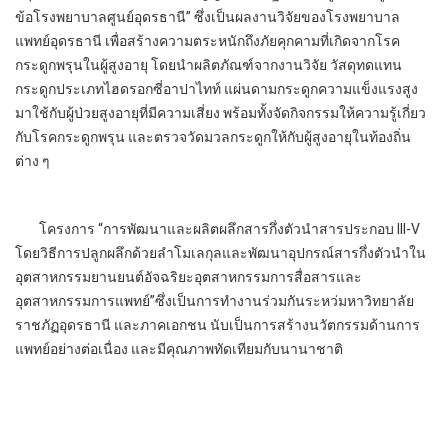
ข้อโรงพยาบาลศูนย์อุดรธานี” ซึ่งเป็นผลงานวิจัยของโรงพยาบาล
แพทย์อุดรธานี เพื่อสร้างความตระหนักถึงภัยคุกคามที่เกิดจากโรค
กระดูกพรุนในผู้สูงอายุ โดยนำผลิตภัณฑ์จากงานวิจัย วัสดุทดแทน
กระดูกประเภทไฮดรอกซี่อาปาไทท์ แผ่นดามกระดูกความแข็งแรงสูง
มาใช้กับผู้ป่วยสูงอายุที่มีความเสี่ยง พร้อมทั้งจัดกิจกรรมให้ความรู้เกี่ยว
กับโรคกระดูกพรุน และตรวจวัดมวลกระดูกให้กับผู้สูงอายุในท้องถิ่น
ต่าง ๆ
โครงการ “การพัฒนาและผลิตผลึกสารกึ่งตัวนำสารประกอบ III-V
โดยวิธีการปลูกผลึกด้วยลำโมเลกุลและพัฒนาอุปกรณ์สารกึ่งตัวนำใน
อุตสาหกรรมยานยนต์อัจฉริยะอุตสาหกรรมการสื่อสารและ
อุตสาหกรรมการแพทย์”ซึ่งเป็นการทำงานร่วมกันระหว่มหาวิทยาลัย
ราชภัฏอุดรธานี และภาคเอกชน นับเป็นการสร้างนวัตกรรมด้านการ
แพทย์อย่างต่อเนื่อง และมีคุณภาพทัดเทียมกับนานาชาติ