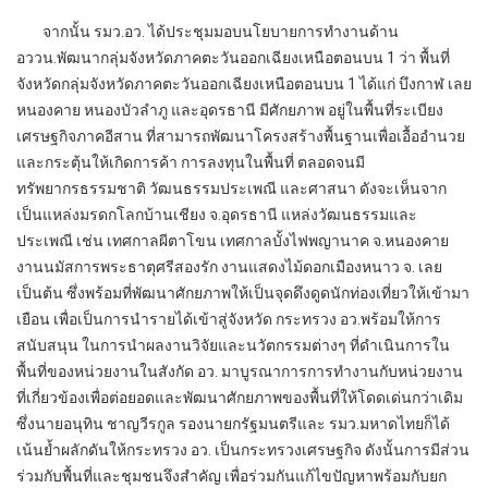
จากนั้น รมว.อว. ได้ประชุมมอบนโยบายการทำงานด้าน
อววน.พัฒนากลุ่มจังหวัดภาคตะวันออกเฉียงเหนือตอนบน 1 ว่า พื้นที่
จังหวัดกลุ่มจังหวัดภาคตะวันออกเฉียงเหนือตอนบน 1 ได้แก่ บึงกาฬ เลย
หนองคาย หนองบัวลำภู และอุดรธานี มีศักยภาพ อยู่ในพื้นที่ระเบียง
เศรษฐกิจภาคอีสาน ที่สามารถพัฒนาโครงสร้างพื้นฐานเพื่อเอื้ออำนวย
และกระตุ้นให้เกิดการค้า การลงทุนในพื้นที่ ตลอดจนมี
ทรัพยากรธรรมชาติ วัฒนธรรมประเพณี และศาสนา ดังจะเห็นจาก
เป็นแหล่งมรดกโลกบ้านเชียง จ.อุดรธานี แหล่งวัฒนธรรมและ
ประเพณี เช่น เทศกาลผีตาโขน เทศกาลบั้งไฟพญานาค จ.หนองคาย
งานนมัสการพระธาตุศรีสองรัก งานแสดงไม้ดอกเมืองหนาว จ. เลย
เป็นต้น ซึ่งพร้อมที่พัฒนาศักยภาพให้เป็นจุดดึงดูดนักท่องเที่ยวให้เข้ามา
เยือน เพื่อเป็นการนำรายได้เข้าสู่จังหวัด กระทรวง อว.พร้อมให้การ
สนับสนุน ในการนำผลงานวิจัยและนวัตกรรมต่างๆ ที่ดำเนินการใน
พื้นที่ของหน่วยงานในสังกัด อว. มาบูรณาการการทำงานกับหน่วยงาน
ที่เกี่ยวข้องเพื่อต่อยอดและพัฒนาศักยภาพของพื้นที่ให้โดดเด่นกว่าเดิม
ซึ่งนายอนุทิน ชาญวีรกูล รองนายกรัฐมนตรีและ รมว.มหาดไทยก็ได้
เน้นย้ำผลักดันให้กระทรวง อว. เป็นกระทรวงเศรษฐกิจ ดังนั้นการมีส่วน
ร่วมกับพื้นที่และชุมชนจึงสำคัญ เพื่อร่วมกันแก้ไขปัญหาพร้อมกับยก