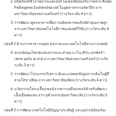
ผลิตภัณฑ์ชีวภาพจากแบคเทอริโอเฟจเพื่อป้องกันโรคจาก Avian
Pathogenic Escherichia coli ในอุตสาหกรรมสัตว์ปีก จาก
มหาวิทยาลัยสงขลานครินทร์ (รางวัลระดับ 4 ดาว)
การพัฒนาสูตรอาหารเพื่อการผลิตปลาทองสิงห์ดำคุณภาพสูง
จาก มหาวิทยาลัยเทคโนโลยีราชมงคลศรีวิชัย (รางวัลระดับ 4
ดาว)
กลุ่มที่ 2 ด้านการสาธารณสุข สุขภาพ และเทคโนโลยีทางการแพทย์
สเปรย์สมุนไพรพ่นช่องปากและลำคอ นาโนเฮิร์บ เอกซ์ตร้า
เฟรซ ออรัล สเปรย์ จาก มหาวิทยาลัยสงขลานครินทร์ (รางวัล
ระดับ 3 ดาว)
การพัฒนาโปรแกรมวิเคราะห์และแปลผลข้อมูลการเดินในผู้ที่
สวมใส่ขาเทียม จาก มหาวิทยาลัยมหิดล (รางวัลระดับ 4 ดาว)
นวัตกรรมโครงเลี้ยงเซลล์จากสารเคลือบเซลล์สำหรับพัฒนา
เนื้อเยื่อทดแทน จาก จุฬาลงกรณ์มหาวิทยาลัย (รางวัลระดับ 5
ดาว)
กลุ่มที่ 3 การพัฒนาเทคโนโลยีปัญญาประดิษฐ์ และอุปกรณ์อัจฉริยะ