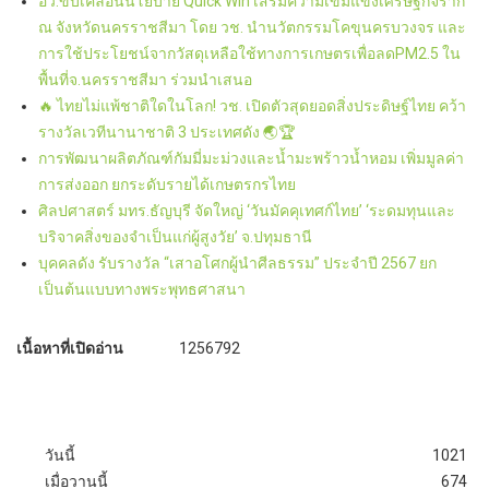
อว.ขับเคลื่อนนโยบาย Quick Win เสริมความเข้มแข็งเศรษฐกิจราก
ณ จังหวัดนครราชสีมา โดย วช. นำนวัตกรรมโคขุนครบวงจร และ
การใช้ประโยชน์จากวัสดุเหลือใช้ทางการเกษตรเพื่อลดPM2.5 ใน
พื้นที่จ.นครราชสีมา ร่วมนำเสนอ
🔥 ไทยไม่แพ้ชาติใดในโลก! วช. เปิดตัวสุดยอดสิ่งประดิษฐ์ไทย คว้า
รางวัลเวทีนานาชาติ 3 ประเทศดัง 🌏🏆
การพัฒนาผลิตภัณฑ์กัมมี่มะม่วงและน้ำมะพร้าวน้ำหอม เพิ่มมูลค่า
การส่งออก ยกระดับรายได้เกษตรกรไทย
ศิลปศาสตร์ มทร.ธัญบุรี จัดใหญ่ ‘วันมัคคุเทศก์ไทย’ ‘ระดมทุนและ
บริจาคสิ่งของจำเป็นแก่ผู้สูงวัย’ จ.ปทุมธานี
บุคคลดัง รับรางวัล “เสาอโศกผู้นำศีลธรรม” ประจำปี 2567 ยก
เป็นต้นแบบทางพระพุทธศาสนา
เนื้อหาที่เปิดอ่าน
1256792
วันนี้
1021
เมื่อวานนี้
674