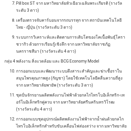
Pill box ST จาก มหาวิทยาลัยหัวเฉียวเฉลิมพระเกียรติ (รางวัล
ระดับ 3 ดาว)
เครื่องตรวจจับคาร์บอนจากรถบรรทุก จาก สถาบันเทคโนโลยี
ไทย - ญี่ปุ่น (รางวัลระดับ 3 ดาว)
ระบบการวิเคราะห์และติดตามการเติบโตของโคเนื้อพันธุ์โครา
ชวากิว ด้วยการเรียนรู้เชิงลึก จาก มหาวิทยาลัยราชภัฏ
นครราชสีมา (รางวัลระดับ 4 ดาว)
กลุ่ม 4 พลังงาน สิ่งแวดล้อม และ BCG Economy Model
การออกแบบและพัฒนาระบบดึงสาระสำคัญและฆ่าเชื้อราใน
สมุนไพรคุณภาพสูง (กัญชา) โดยใช้เทคโนโลยีคลื่นความถี่สูง
จาก มหาวิทยาลัยพายัพ (รางวัลระดับ 3 ดาว)
ชุดปั่นจักรยานผลิตพลังงานไฟฟ้าด้วยกลไกไทรโบอิเล็กทริก-เท
อร์โมอิเล็กทริกคู่ควบ จาก มหาวิทยาลัยศรีนครินทรวิโรฒ
(รางวัลระดับ 4 ดาว)
การออกแบบชุดอุปกรณ์ผลิตพลังงานไฟฟ้าจากน้ำฝนด้วยกลไก
ไทรโบอิเล็กทริกสำหรับขับเคลื่อนไฟส่องสว่าง จาก มหาวิทยาลัย