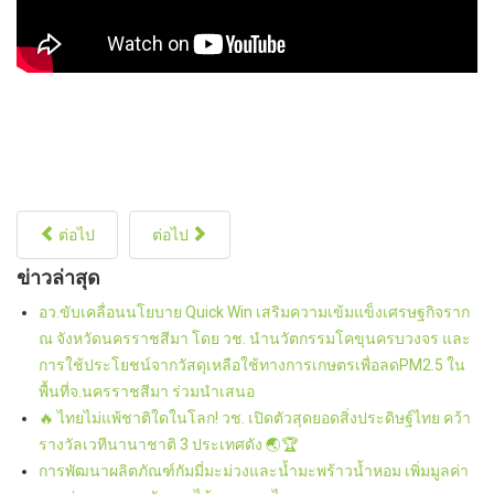
ต่อไป
ต่อไป
ข่าวล่าสุด
อว.ขับเคลื่อนนโยบาย Quick Win เสริมความเข้มแข็งเศรษฐกิจราก
ณ จังหวัดนครราชสีมา โดย วช. นำนวัตกรรมโคขุนครบวงจร และ
การใช้ประโยชน์จากวัสดุเหลือใช้ทางการเกษตรเพื่อลดPM2.5 ใน
พื้นที่จ.นครราชสีมา ร่วมนำเสนอ
🔥 ไทยไม่แพ้ชาติใดในโลก! วช. เปิดตัวสุดยอดสิ่งประดิษฐ์ไทย คว้า
รางวัลเวทีนานาชาติ 3 ประเทศดัง 🌏🏆
การพัฒนาผลิตภัณฑ์กัมมี่มะม่วงและน้ำมะพร้าวน้ำหอม เพิ่มมูลค่า