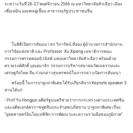
ระหว่างวันที่ 26-27 พฤศจิกายน 2566 ณ มหาวิทยาลัยหัวเฉียว เมือง
เซี่ยเหมิน มณฑลฝูเจี้ยน สาธารณรัฐประชาชนจีน
ในพิธีเปิดการสัมมนา ดร.วิภารัตน์ ดีอ่อง ผู้อำนวยการสำนักงาน
การวิจัยแห่งชาติ และ Professor Xu Xipeng เลขาธิการคณะ
กรรมการพรรคคอมมิวนิสต์ แห่งมหาวิทยาลัยหัวเฉียว พร้อมด้วย
ดร.ณรงค์ศักดิ์ บุณยมาลิก กรรมการบริหารสมาคมวัฒนธรรมและ
เศรษฐกิจไทย-จีน ร่วมกล่าวสุนทรพจน์ในการกล่าวเปิดการสัมมนา
พร้อมนี้ ในการปาฐกถาพิเศษ ได้รับเกียรติจาก Keynote speaker 3
ท่านได้แก่
- Prof.Yu Hongjun อดีตรัฐมนตรีช่วยว่าการกระทรวงต่างประเทศจีน
และอดีตเอกอัครราชทูตจีนประจำอุซเบกิสถาน ปาฐกถาพิเศษ เรื่อง
“ยุทธศาสตร์อินโดแปซิฟิก การพัฒนาและความร่วมมือของภูมิภาค”