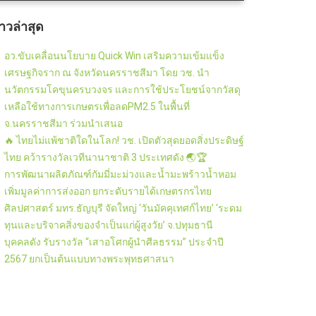
่าวล่าสุด
อว.ขับเคลื่อนนโยบาย Quick Win เสริมความเข้มแข็ง
เศรษฐกิจราก ณ จังหวัดนครราชสีมา โดย วช. นำ
นวัตกรรมโคขุนครบวงจร และการใช้ประโยชน์จากวัสดุ
เหลือใช้ทางการเกษตรเพื่อลดPM2.5 ในพื้นที่
จ.นครราชสีมา ร่วมนำเสนอ
🔥 ไทยไม่แพ้ชาติใดในโลก! วช. เปิดตัวสุดยอดสิ่งประดิษฐ์
ไทย คว้ารางวัลเวทีนานาชาติ 3 ประเทศดัง 🌏🏆
การพัฒนาผลิตภัณฑ์กัมมี่มะม่วงและน้ำมะพร้าวน้ำหอม
เพิ่มมูลค่าการส่งออก ยกระดับรายได้เกษตรกรไทย
ศิลปศาสตร์ มทร.ธัญบุรี จัดใหญ่ ‘วันมัคคุเทศก์ไทย’ ‘ระดม
ทุนและบริจาคสิ่งของจำเป็นแก่ผู้สูงวัย’ จ.ปทุมธานี
บุคคลดัง รับรางวัล “เสาอโศกผู้นำศีลธรรม” ประจำปี
2567 ยกเป็นต้นแบบทางพระพุทธศาสนา