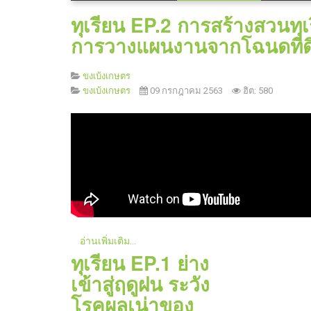
ทุเรียน EP.2 การสร้างสวนทุ
การวางแผนงานจากโฉนดที่ด
ขงเบ้งเกษตร
ขงเบ้งเกษตร
09 กรกฎาคม 2563
ฮิต: 580
อ่านเพิ่มเติม...
ทุเรียน EP.1 ย่าง
เข้าสู่ฤดูฝน ระวัง
โรคผลเน่าของ