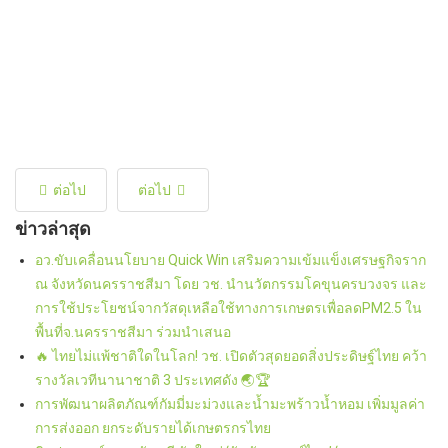
ต่อไป
ต่อไป
ข่าวล่าสุด
อว.ขับเคลื่อนนโยบาย Quick Win เสริมความเข้มแข็งเศรษฐกิจราก
ณ จังหวัดนครราชสีมา โดย วช. นำนวัตกรรมโคขุนครบวงจร และ
การใช้ประโยชน์จากวัสดุเหลือใช้ทางการเกษตรเพื่อลดPM2.5 ใน
พื้นที่จ.นครราชสีมา ร่วมนำเสนอ
🔥 ไทยไม่แพ้ชาติใดในโลก! วช. เปิดตัวสุดยอดสิ่งประดิษฐ์ไทย คว้า
รางวัลเวทีนานาชาติ 3 ประเทศดัง 🌏🏆
การพัฒนาผลิตภัณฑ์กัมมี่มะม่วงและน้ำมะพร้าวน้ำหอม เพิ่มมูลค่า
การส่งออก ยกระดับรายได้เกษตรกรไทย