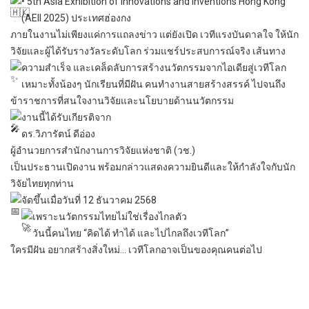
•
5th Asia Exhibition of Innovations and Inventions Hong Kong
(AEII 2025) ประเทศฮ่องกง
ภายในงานไม่เพียงแค่การแถลงข่าว แต่ยังเปิด เวทีแรงบันดาลใจ ให้นัก
วิจัยและผู้ได้รับรางวัลระดับโลก ร่วมแชร์ประสบการณ์จริง เส้นทาง
ความสำเร็จ และเคล็ดลับการสร้างนวัตกรรมจากไอเดียสู่เวทีโลก
เหมาะทั้งน้องๆ นักเรียนที่มีฝัน คนทำงานสายสร้างสรรค์ ไปจนถึง
ข้าราชการที่สนใจงานวิจัยและนโยบายด้านนวัตกรรม
งานนี้ได้รับเกียรติจาก
ดร.วิภารัตน์ ดีอ่อง
ผู้อำนวยการสำนักงานการวิจัยแห่งชาติ (วช.)
เป็นประธานเปิดงาน พร้อมกล่าวแสดงความยินดีและให้กำลังใจกับนัก
วิจัยไทยทุกท่าน
จัดขึ้นเมื่อวันที่ 12 ธันวาคม 2568
เพราะนวัตกรรมไทยไม่ใช่เรื่องไกลตัว
วันนี้คนไทย “คิดได้ ทำได้ และไปไกลถึงเวทีโลก”
ใครมีฝัน อยากสร้างสิ่งใหม่… เวทีโลกอาจเป็นของคุณคนต่อไป