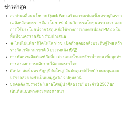
ข่าวล่าสุด
อว.ขับเคลื่อนนโยบาย Quick Win เสริมความเข้มแข็งเศรษฐกิจราก
ณ จังหวัดนครราชสีมา โดย วช. นำนวัตกรรมโคขุนครบวงจร และ
การใช้ประโยชน์จากวัสดุเหลือใช้ทางการเกษตรเพื่อลดPM2.5 ใน
พื้นที่จ.นครราชสีมา ร่วมนำเสนอ
🔥 ไทยไม่แพ้ชาติใดในโลก! วช. เปิดตัวสุดยอดสิ่งประดิษฐ์ไทย คว้า
รางวัลเวทีนานาชาติ 3 ประเทศดัง 🌏🏆
การพัฒนาผลิตภัณฑ์กัมมี่มะม่วงและน้ำมะพร้าวน้ำหอม เพิ่มมูลค่า
การส่งออก ยกระดับรายได้เกษตรกรไทย
ศิลปศาสตร์ มทร.ธัญบุรี จัดใหญ่ ‘วันมัคคุเทศก์ไทย’ ‘ระดมทุนและ
บริจาคสิ่งของจำเป็นแก่ผู้สูงวัย’ จ.ปทุมธานี
บุคคลดัง รับรางวัล “เสาอโศกผู้นำศีลธรรม” ประจำปี 2567 ยก
เป็นต้นแบบทางพระพุทธศาสนา