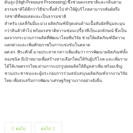
ดันสูง (High Pressure Processing) ซึ่งช่วยคงรสชาติและกลิ่นตาม
ธรรมชาติได้ดีกว่าวิธีฆ่าเชื้อทั่วไป ทำให้ผู้บริโภคสามารถสัมผัสถึง
รสชาติที่หอมสดและเป็นธรรมชาติ
สำหรับ เยลลี่กัมมี่มะม่วง ผลิตภัณฑ์มีจุดเด่นด้านเนื้อสัมผัสที่นุ่มละมุน
กว่าสินค้าทั่วไป พร้อมรสชาติหวานซ่อนเปรี้ยวที่เป็นเอกลักษณ์ ซึ่งเป็น
ผลจากกระบวนการผลิตที่พัฒนาโดยทีมวิจัย ช่วยให้ผลิตภัณฑ์มีความ
แตกต่างและเพิ่มศักยภาพในการแข่งขันในตลาด
ผศ.ดร. พีระศักดิ์ ฉายประสาท กล่าวเพิ่มเติมว่า การพัฒนาผลิตภัณฑ์ทั้ง
สองชนิด มีเป้าหมายเพื่อสร้างทางเลือกใหม่ให้กับผู้บริโภค และเพิ่มราย
ได้ให้เกษตรกรไทย ผ่านการแปรรูปผลผลิตให้มีมูลค่าเพิ่ม พร้อมเชิญ
ชวนประชาชนและผู้ประกอบการร่วมสนับสนุนผลิตภัณฑ์จากงานวิจัย
ไทย เพื่อส่งเสริมการพัฒนาเศรษฐกิจฐานรากอย่างยั่งยืน
ต่อไป
ต่อไป