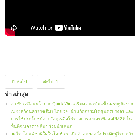
ต่อไป
ต่อไป
ข่าวล่าสุด
อว.ขับเคลื่อนนโยบาย Quick Win เสริมความเข้มแข็งเศรษฐกิจราก
ณ จังหวัดนครราชสีมา โดย วช. นำนวัตกรรมโคขุนครบวงจร และ
การใช้ประโยชน์จากวัสดุเหลือใช้ทางการเกษตรเพื่อลดPM2.5 ใน
พื้นที่จ.นครราชสีมา ร่วมนำเสนอ
🔥 ไทยไม่แพ้ชาติใดในโลก! วช. เปิดตัวสุดยอดสิ่งประดิษฐ์ไทย คว้า