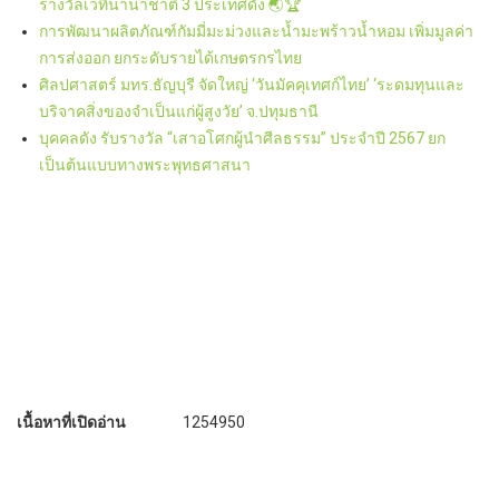
รางวัลเวทีนานาชาติ 3 ประเทศดัง 🌏🏆
การพัฒนาผลิตภัณฑ์กัมมี่มะม่วงและน้ำมะพร้าวน้ำหอม เพิ่มมูลค่า
การส่งออก ยกระดับรายได้เกษตรกรไทย
ศิลปศาสตร์ มทร.ธัญบุรี จัดใหญ่ ‘วันมัคคุเทศก์ไทย’ ‘ระดมทุนและ
บริจาคสิ่งของจำเป็นแก่ผู้สูงวัย’ จ.ปทุมธานี
บุคคลดัง รับรางวัล “เสาอโศกผู้นำศีลธรรม” ประจำปี 2567 ยก
เป็นต้นแบบทางพระพุทธศาสนา
เนื้อหาที่เปิดอ่าน
1254950