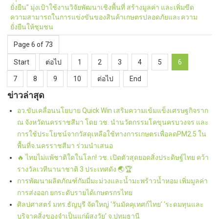
ยั่งยืน” มุ่งเป้าใช้งานวิจัยพัฒนาเชิงพื้นที่ สร้างมูลค่า และเพิ่มขีด
ความสามารถในการแข่งขันของสินค้าเกษตรปลอดภัยและความ
ยั่งยืนให้ชุมชน
Page 6 of 73
Start
ต่อไป
1
2
3
4
5
6
7
8
9
10
ต่อไป
End
ข่าวล่าสุด
อว.ขับเคลื่อนนโยบาย Quick Win เสริมความเข้มแข็งเศรษฐกิจราก
ณ จังหวัดนครราชสีมา โดย วช. นำนวัตกรรมโคขุนครบวงจร และ
การใช้ประโยชน์จากวัสดุเหลือใช้ทางการเกษตรเพื่อลดPM2.5 ใน
พื้นที่จ.นครราชสีมา ร่วมนำเสนอ
🔥 ไทยไม่แพ้ชาติใดในโลก! วช. เปิดตัวสุดยอดสิ่งประดิษฐ์ไทย คว้า
รางวัลเวทีนานาชาติ 3 ประเทศดัง 🌏🏆
การพัฒนาผลิตภัณฑ์กัมมี่มะม่วงและน้ำมะพร้าวน้ำหอม เพิ่มมูลค่า
การส่งออก ยกระดับรายได้เกษตรกรไทย
ศิลปศาสตร์ มทร.ธัญบุรี จัดใหญ่ ‘วันมัคคุเทศก์ไทย’ ‘ระดมทุนและ
บริจาคสิ่งของจำเป็นแก่ผู้สูงวัย’ จ.ปทุมธานี