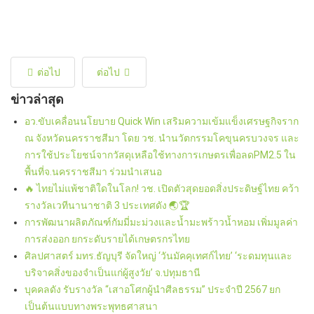
ต่อไป
ต่อไป
ข่าวล่าสุด
อว.ขับเคลื่อนนโยบาย Quick Win เสริมความเข้มแข็งเศรษฐกิจราก
ณ จังหวัดนครราชสีมา โดย วช. นำนวัตกรรมโคขุนครบวงจร และ
การใช้ประโยชน์จากวัสดุเหลือใช้ทางการเกษตรเพื่อลดPM2.5 ใน
พื้นที่จ.นครราชสีมา ร่วมนำเสนอ
🔥 ไทยไม่แพ้ชาติใดในโลก! วช. เปิดตัวสุดยอดสิ่งประดิษฐ์ไทย คว้า
รางวัลเวทีนานาชาติ 3 ประเทศดัง 🌏🏆
การพัฒนาผลิตภัณฑ์กัมมี่มะม่วงและน้ำมะพร้าวน้ำหอม เพิ่มมูลค่า
การส่งออก ยกระดับรายได้เกษตรกรไทย
ศิลปศาสตร์ มทร.ธัญบุรี จัดใหญ่ ‘วันมัคคุเทศก์ไทย’ ‘ระดมทุนและ
บริจาคสิ่งของจำเป็นแก่ผู้สูงวัย’ จ.ปทุมธานี
บุคคลดัง รับรางวัล “เสาอโศกผู้นำศีลธรรม” ประจำปี 2567 ยก
เป็นต้นแบบทางพระพุทธศาสนา