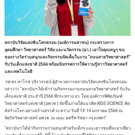
สถาบันวิจัยแสงซินโครตรอน (องค์การมหาชน) กระทรวงการ
อุดมศึกษา วิทยาศาสตร์ วิจัย และนวัตกรรม (อว.) เอาใจคุณหนูๆ ขน
ของรางวัลร่วมสนุกและกิจกรรมจัดเต็มในงาน “ถนนสายวิทยาศาสตร์”
รับวันเด็กแห่งชาติ 2566 พร้อมนิทรรศการให้ความรู้ทาววิทยาศาสตร์
และเทคโนโลยี
รศ.ดร.สาโรช รุจิรวรรธน์ ผู้อำนวยการสถาบันวิจัยแสงซินโครตรอน
กล่าวว่า “สถาบันฯ ได้เข้าร่วมกิจกรรมงานถนนสายวิทยาศาสตร์ รับวัน
เด็กแห่งชาติ ประจำปี 2566 ที่กระทรวง อว. โดย องค์การพิพิธภัณฑ์
วิทยาศาสตร์แห่งชาติ (อพวช.) จัดขึ้นภายใต้แนวคิด KIDS SCIENCE คิด
ส์สร้างโลก อย่างสร้างสรรค์ ระหว่าง วันที่ 13-14 มกราคม 2566 ณ
จัตุรัสวิทยาศาสตร์ อพวช. ณ เดอะ สตรีท รัชดา กรุงเทพฯ”
“สถาบันฯ ได้นำกิจกรรมร่วมสนุกสำหรับเด็กๆ และเยาวชนที่จะมาเที่ยว