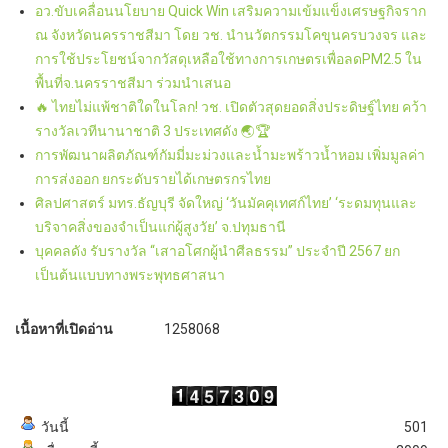
อว.ขับเคลื่อนนโยบาย Quick Win เสริมความเข้มแข็งเศรษฐกิจราก
ณ จังหวัดนครราชสีมา โดย วช. นำนวัตกรรมโคขุนครบวงจร และ
การใช้ประโยชน์จากวัสดุเหลือใช้ทางการเกษตรเพื่อลดPM2.5 ใน
พื้นที่จ.นครราชสีมา ร่วมนำเสนอ
🔥 ไทยไม่แพ้ชาติใดในโลก! วช. เปิดตัวสุดยอดสิ่งประดิษฐ์ไทย คว้า
รางวัลเวทีนานาชาติ 3 ประเทศดัง 🌏🏆
การพัฒนาผลิตภัณฑ์กัมมี่มะม่วงและน้ำมะพร้าวน้ำหอม เพิ่มมูลค่า
การส่งออก ยกระดับรายได้เกษตรกรไทย
ศิลปศาสตร์ มทร.ธัญบุรี จัดใหญ่ ‘วันมัคคุเทศก์ไทย’ ‘ระดมทุนและ
บริจาคสิ่งของจำเป็นแก่ผู้สูงวัย’ จ.ปทุมธานี
บุคคลดัง รับรางวัล “เสาอโศกผู้นำศีลธรรม” ประจำปี 2567 ยก
เป็นต้นแบบทางพระพุทธศาสนา
เนื้อหาที่เปิดอ่าน
1258068
วันนี้
501