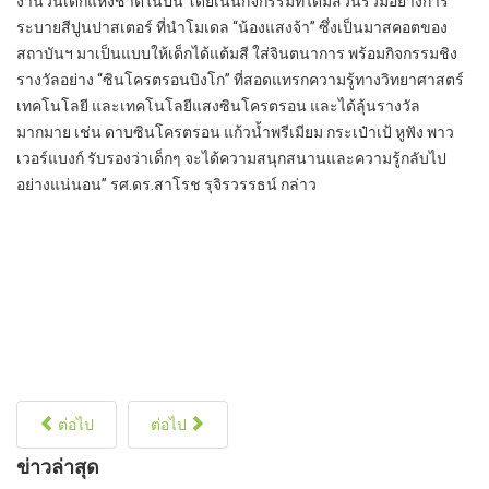
งานวันเด็กแห่งชาติในปีนี้ โดยเน้นกิจกรรมที่ได้มีส่วนร่วมอย่างการ
ระบายสีปูนปาสเตอร์ ที่นำโมเดล “น้องแสงจ้า” ซึ่งเป็นมาสคอตของ
สถาบันฯ มาเป็นแบบให้เด็กได้แต้มสี ใส่จินตนาการ พร้อมกิจกรรมชิง
รางวัลอย่าง “ซินโครตรอนบิงโก” ที่สอดแทรกความรู้ทางวิทยาศาสตร์
เทคโนโลยี และเทคโนโลยีแสงซินโครตรอน และได้ลุ้นรางวัล
มากมาย เช่น ดาบซินโครตรอน แก้วน้ำพรีเมียม กระเป๋าเป้ หูฟัง พาว
เวอร์แบงก์ รับรองว่าเด็กๆ จะได้ความสนุกสนานและความรู้กลับไป
อย่างแน่นอน” รศ.ดร.สาโรช รุจิรวรรธน์ กล่าว
ต่อไป
ต่อไป
ข่าวล่าสุด