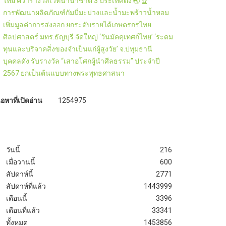
ไทย คว้ารางวัลเวทีนานาชาติ 3 ประเทศดัง 🌏🏆
การพัฒนาผลิตภัณฑ์กัมมี่มะม่วงและน้ำมะพร้าวน้ำหอม
เพิ่มมูลค่าการส่งออก ยกระดับรายได้เกษตรกรไทย
ศิลปศาสตร์ มทร.ธัญบุรี จัดใหญ่ ‘วันมัคคุเทศก์ไทย’ ‘ระดม
ทุนและบริจาคสิ่งของจำเป็นแก่ผู้สูงวัย’ จ.ปทุมธานี
บุคคลดัง รับรางวัล “เสาอโศกผู้นำศีลธรรม” ประจำปี
2567 ยกเป็นต้นแบบทางพระพุทธศาสนา
ื้อหาที่เปิดอ่าน
1254975
วันนี้
216
เมื่อวานนี้
600
สัปดาห์นี้
2771
สัปดาห์ที่แล้ว
1443999
เดือนนี้
3396
เดือนที่แล้ว
33341
ทั้งหมด
1453856