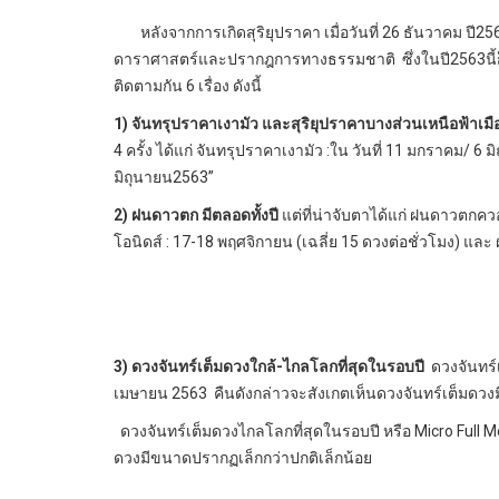
หลังจากการเกิดสุริยุปราคา เมื่อวันที่ 26 ธันวาคม ปี256
ดาราศาสตร์และปรากฎการทางธรรมชาติ ซึ่งในปี2563นี้
ติดตามกัน 6 เรื่อง ดังนี้
1) จันทรุปราคาเงามัว และสุริยุปราคาบางส่วนเหนือฟ้าเม
4 ครั้ง ได้แก่ จันทรุปราคาเงามัว :ใน วันที่ 11 มกราคม/ 6
มิถุนายน2563”
2) ฝนดาวตก มีตลอดทั้งปี
แต่ที่น่าจับตาได้แก่ ฝนดาวตกค
โอนิดส์ : 17-18 พฤศจิกายน (เฉลี่ย 15 ดวงต่อชั่วโมง) และ
3) ดวงจันทร์เต็มดวงใกล้-ไกลโลกที่สุดในรอบปี
ดวงจันทร์เ
เมษายน 2563 คืนดังกล่าวจะสังเกตเห็นดวงจันทร์เต็มดว
ดวงจันทร์เต็มดวงไกลโลกที่สุดในรอบปี หรือ Micro Full M
ดวงมีขนาดปรากฏเล็กกว่าปกติเล็กน้อย