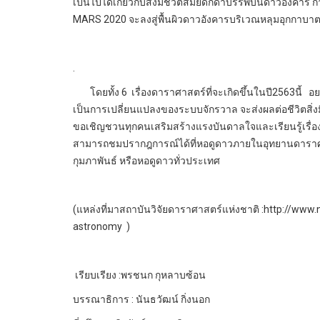
เป็นไปได้เกี่ยวกับสิ่งมีชีวิตสมัยดึกดำบรรพ์บนดาวอังคาร 
MARS 2020 จะลงสู่พื้นผิวดาวอังคารบริเวณหลุมอุกกาบาต
.
โดยทั้ง 6 เรื่องดาราศาสตร์ที่จะเกิดขึ้นในปี2563นี้ อยา
เป็นการเปลี่ยนแปลงของระบบจักรวาล จะส่งผลต่อชีวิตสิ่ง
ขอเชิญชวนทุกคนเสริมสร้างแรงบันดาลใจและเรียนรู้เรื่
สามารถชมปรากฎการณ์ได้ที่หอดูดาวภายในอุทยานดาราศาสต
กุมภาพันธ์ หรือหอดูดาวทั่วประเทศ
(แหล่งที่มาสถาบันวิจัยดาราศาสตร์แห่งชาติ :http://www.n
astronomy )
เรียบเรียง :พรชนก กุหลาบซ้อน
บรรณาธิการ : นันธวัฒน์ กิ่งนอก