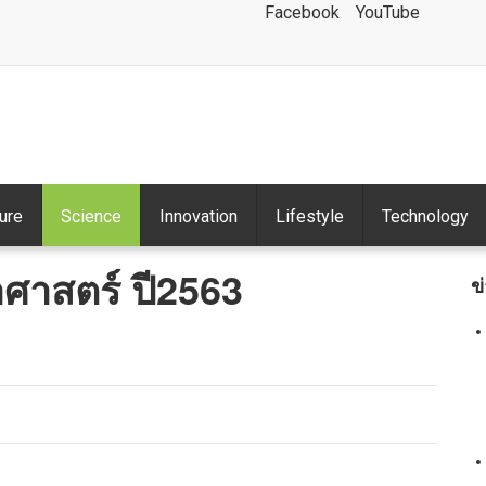
Facebook
YouTube
ture
Science
Innovation
Lifestyle
Technology
าศาสตร์ ปี2563
ข