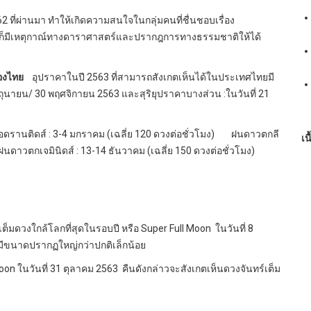
2 ที่ผ่านมา ทำให้เกิดความสนใจในกลุ่มคนที่ชื่นชอบเรื่อง
ก็มีเหตุกาณ์ทางดาราศาสตร์และปรากฎการทางธรรมชาติให้ได้
ืองไทย
อุปราคาในปี 2563 ที่สามารถสังเกตเห็นได้ในประเทศไทยมี
 มิถุนายน/ 30 พฤศจิกายน 2563 และสุริยุปราคาบางส่วน :ในวันที่ 21
วอดรานติดส์ : 3-4 มกราคม (เฉลี่ย 120 ดวงต่อชั่วโมง) ฝนดาวตกลี
เน
 ฝนดาวตกเจมินิดส์ : 13-14 ธันวาคม (เฉลี่ย 150 ดวงต่อชั่วโมง)
ต็มดวงใกล้โลกที่สุดในรอบปี หรือ Super Full Moon ในวันที่ 8
งมีขนาดปรากฏใหญ่กว่าปกติเล็กน้อย
oon ในวันที่ 31 ตุลาคม 2563 คืนดังกล่าวจะสังเกตเห็นดวงจันทร์เต็ม