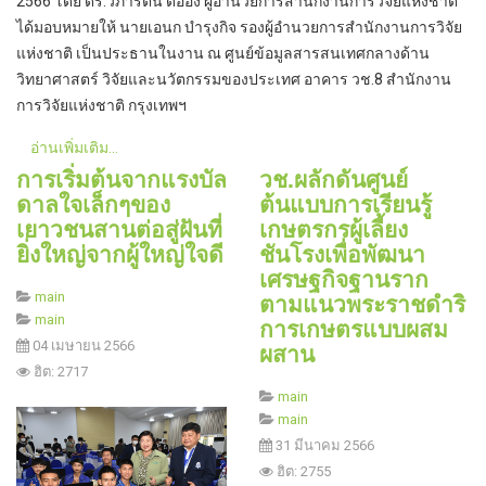
2566 โดย ดร.วิภารัตน์ ดีอ่อง ผู้อำนวยการสำนักงานการวิจัยแห่งชาติ
ได้มอบหมายให้ นายเอนก บำรุงกิจ รองผู้อำนวยการสำนักงานการวิจัย
แห่งชาติ เป็นประธานในงาน ณ ศูนย์ข้อมูลสารสนเทศกลางด้าน
วิทยาศาสตร์ วิจัยและนวัตกรรมของประเทศ อาคาร วช.8 สำนักงาน
การวิจัยแห่งชาติ กรุงเทพฯ
อ่านเพิ่มเติม...
การเริ่มต้นจากแรงบัล
วช.ผลักดันศูนย์
ดาลใจเล็กๆของ
ต้นแบบการเรียนรู้
เยาวชนสานต่อสู่ฝันที่
เกษตรกรผู้เลี้ยง
ยิ่งใหญ่จากผู้ใหญ่ใจดี
ชันโรงเพื่อพัฒนา
เศรษฐกิจฐานราก
ตามแนวพระราชดำริ
main
main
การเกษตรแบบผสม
ผสาน
04 เมษายน 2566
ฮิต: 2717
main
main
31 มีนาคม 2566
ฮิต: 2755