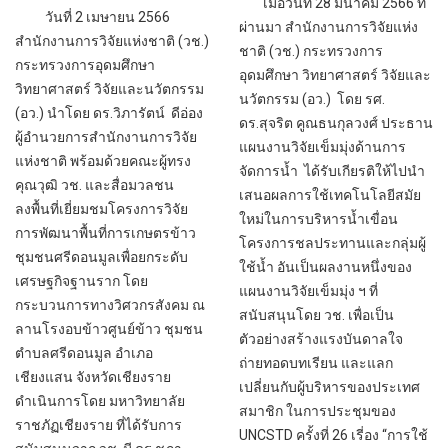
เมื่อวันที่ 28 มีนาคม 2566 ที่
วันที่ 2 เมษายน 2566
ผ่านมา สำนักงานการวิจัยแห่ง
สำนักงานการวิจัยแห่งชาติ (วช.)
ชาติ (วช.) กระทรวงการ
กระทรวงการอุดมศึกษา
อุดมศึกษา วิทยาศาสตร์ วิจัยและ
วิทยาศาสตร์ วิจัยและนวัตกรรม
นวัตกรรม (อว.) โดย รศ.
(อว.) นำโดย ดร.วิภารัตน์ ดีอ่อง
ดร.สุจริต คูณธนกุลวงศ์ ประธาน
ผู้อำนวยการสำนักงานการวิจัย
แผนงานวิจัยเข็มมุ่งด้านการ
แห่งชาติ พร้อมด้วยคณะผู้ทรง
จัดการน้ำ ได้รับเกียรติให้ไปนำ
คุณวุฒิ วช. และสื่อมวลชน
เสนอผลการใช้เทคโนโลยีสมัย
ลงพื้นที่เยี่ยมชมโครงการวิจัย
ใหม่ในการบริหารน้ำเขื่อน
การพัฒนาพื้นที่การเกษตรข้าว
โครงการชลประทานและกลุ่มผู้
ชุมชนศรีดอนมูลเพื่อยกระดับ
ใช้น้ำ อันเป็นผลงานหนึ่งของ
เศรษฐกิจฐานราก โดย
แผนงานวิจัยเข็มมุ่ง ฯ ที่
กระบวนการทางวิศวกรสังคม ณ
สนับสนุนโดย วช. เพื่อเป็น
ลานโรงอบข้าวศูนย์ข้าว ชุมชน
ตัวอย่างสร้างแรงบันดาลใจ
ตำบลศรีดอนมูล อำเภอ
ถ่ายทอดบทเรียน และแลก
เชียงแสน จังหวัดเชียงราย
เปลี่ยนกับผู้บริหารของประเทศ
ดำเนินการโดย มหาวิทยาลัย
สมาชิก ในการประชุมของ
ราชภัฏเชียงราย ที่ได้รับการ
UNCSTD ครั้งที่ 26 เรี่อง “การใช้