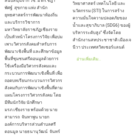
สนับสนุนจาก วช. มี ดร.ชฎา
วิทยาศาสตร์ เทคโนโลยี และ
พัศฐ์ สุขกาย แห่ง สำนัก
นวัตกรรม (STI) ในการสร้าง
ยุทธศาสตร์การพัฒนาท้องถิ่น
ความมั่นใจความปลอดภัยของ
และบริการวิชาการ
น้ำและสุขาภิบาล (SDG6) ของผู้
มหาวิทยาลัยราชภัฏเชียงราย
บริหารระดับสูง” ซึ่งจัดโดย
เป็นหัวหน้าโครงการวิจัย เพื่อบ่ม
สำนักงานสหประชาชาติ เมืองเจ
เพาะวิศวกรสังคมสำหรับการ
นีวา ประเทศสวิตเซอร์แลนด์
พัฒนาเชิงพื้นที่ และศึกษาข้อมูล
พื้นที่ชุมชนศรีดอนมูลด้วยการ
อ่านเพิ่มเติม...
ใช้เครื่องมือวิศวกรสังคมและ
กระบวนการพัฒนาเชิงพื้นที่ เพื่อ
ถอดบทเรียนกระบวนการวิศวกร
สังคมกับการพัฒนาเชิงพื้นที่ตาม
แผนโครงการวิศวกรสังคม โดย
มีทีมนักวิจัย นักศึกษา
มรภ.เชียงราย พร้อมด้วย นาย
สามารถ จันทาพูน นายก
องค์การบริหารส่วนตำบลศรี
ดอนมูล นายธนานุวัฒน์ จันทร์