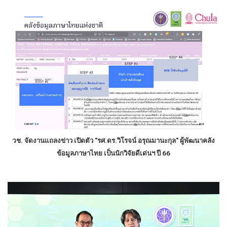
ว
ช
.
จัดงานแถลงข่าว เปิดตัว
"
รศ
.
ดร
.
วิโรจน์
อรุณมานะกุล
"
ผู้พัฒนาคลัง
ข้อมูลภาษาไทย
เป็นนักวิจัยดีเด่นฯ
ปี
66