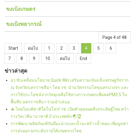
ขงเบ้งเกษตร
ขงเบ้งพยากรณ์
Page 4 of 48
Start
ต่อไป
1
2
3
4
5
6
7
8
9
10
ต่อไป
End
ข่าวล่าสุด
อว.ขับเคลื่อนนโยบาย Quick Win เสริมความเข้มแข็งเศรษฐกิจราก
ณ จังหวัดนครราชสีมา โดย วช. นำนวัตกรรมโคขุนครบวงจร และ
การใช้ประโยชน์จากวัสดุเหลือใช้ทางการเกษตรเพื่อลดPM2.5 ใน
พื้นที่จ.นครราชสีมา ร่วมนำเสนอ
🔥 ไทยไม่แพ้ชาติใดในโลก! วช. เปิดตัวสุดยอดสิ่งประดิษฐ์ไทย คว้า
รางวัลเวทีนานาชาติ 3 ประเทศดัง 🌏🏆
การพัฒนาผลิตภัณฑ์กัมมี่มะม่วงและน้ำมะพร้าวน้ำหอม เพิ่มมูลค่า
การส่งออก ยกระดับรายได้เกษตรกรไทย