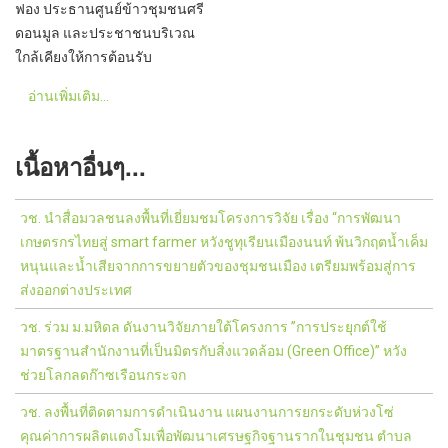
ฟอง ประธานศูนย์ข้าวชุมชนศรี
ดอนมูล และประชาชนบริเวณ
ใกล้เคียงให้การต้อนรับ
อ่านเพิ่มเติม...
เนื้อหาอื่นๆ...
วช. นำสื่อมวลชนลงพื้นที่เยี่ยมชมโครงการวิจัย เรื่อง “การพัฒนา
เกษตรกรไทยสู่ smart farmer หวังชูทุเรียนเมืองนนท์ พ้นวิกฤตน้ำเค็ม
หนุนและน้ำเสียจากการขยายตัวของชุมชนเมือง เตรียมพร้อมสู่การ
ส่งออกต่างประเทศ
วช. ร่วม ม.มหิดล ดันงานวิจัยภายใต้โครงการ ”การประยุกต์ใช้
มาตรฐานสำนักงานที่เป็นมิตรกับสิ่งแวดล้อม (Green Office)” หวัง
ช่วยโลกลดก๊าซเรือนกระจก
วช. ลงพื้นที่ติดตามการดำเนินงาน แผนงานการยกระดับห่วงโซ่
คุณค่าการผลิตแตงโมเพื่อพัฒนาเศรษฐกิจฐานรากในชุมชน ตำบล